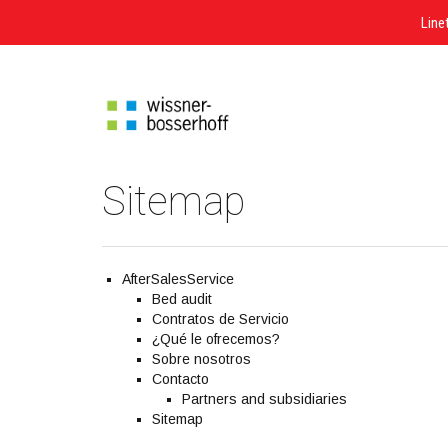
Line
Go
to
content
Go
to
main
menu
Sitemap
Go
to
search
AfterSalesService
Bed audit
Contratos de Servicio
¿Qué le ofrecemos?
Sobre nosotros
Contacto
Partners and subsidiaries
Sitemap