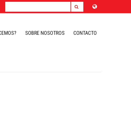
Search
omepage
Choose
SEARCH
country
ECEMOS?
SOBRE NOSOTROS
CONTACTO