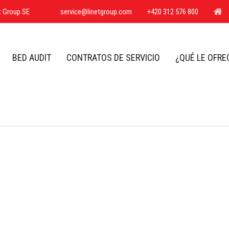
H
t Group SE
service@linetgroup.com
+420 312 576 800
BED AUDIT
CONTRATOS DE SERVICIO
¿QUÉ LE OFR